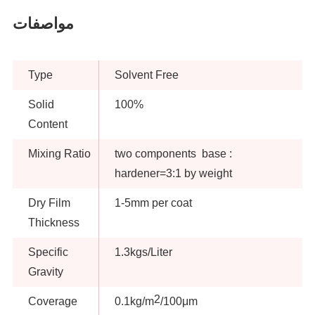
مواصفات
Type
Solvent Free
Solid
100%
Content
Mixing Ratio
two components base :
hardener=3:1 by weight
Dry Film
1-5mm per coat
Thickness
Specific
1.3kgs/Liter
Gravity
2
Coverage
0.1kg/m
/100μm