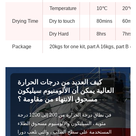
Temperature
10℃
20℃
Drying Time
Dry to touch
80mins
60min
Dry Hard
8hrs
7hrs
Package
20kgs for one kit, part A 16kgs, part B 4
كيف العديد من درجات الحرارة
العالية يمكن أن الألومنيوم سيليكون
مسحوق الانتهاء من مقاومة ؟
في نطاق درجة الحرارة من 200 إلى 1200 درجة
مئوية ، السيليكون والألومنيوم مسحوق الطلاء
المستخدمة على سطح الصلب ، والتي تلعب دورا