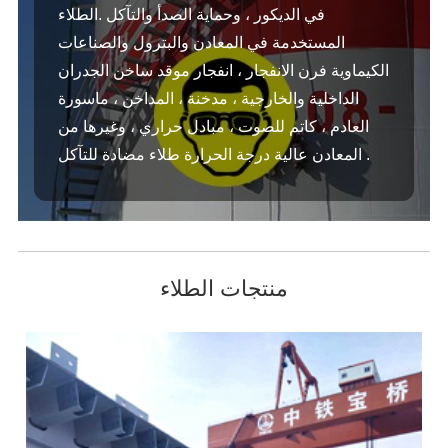
في الديكور ، وحماية الصدأ والتآكل .الطلاء
المستخدمة في المعادن والبترول والصناعات
الكيماوية فرن الانفجار ، انفجار موقد ساخن الجدران
الداخلية والخارجية ، مدخنة ، المداخن ، ماسورة
العادم ، كاتم للصوت ، مبادل حراري ، وغيرها من
المعادن عالية درجة الحرارة طلاء مضادة للتآكل .
منتجات الطلاء