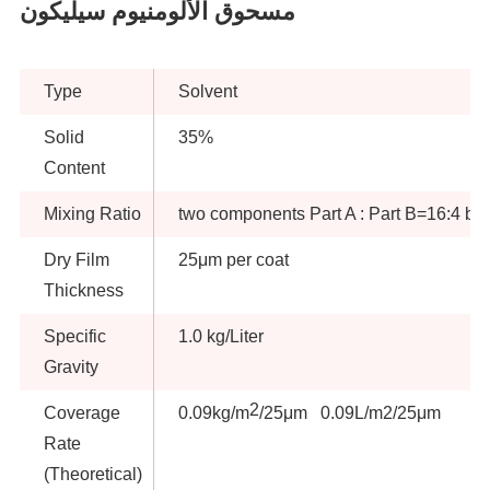
مسحوق الألومنيوم سيليكون
Type
Solvent
Solid
35%
Content
Mixing Ratio
two components Part A : Part B=16:4 by
Dry Film
25μm per coat
Thickness
Specific
1.0 kg/Liter
Gravity
2
Coverage
0.09kg/m
/25μm 0.09L/m2/25μm
Rate
(Theoretical)