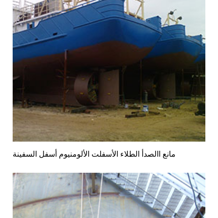
مانع االصدأ الطلاء الأسفلت الألومنيوم أسفل السفينة