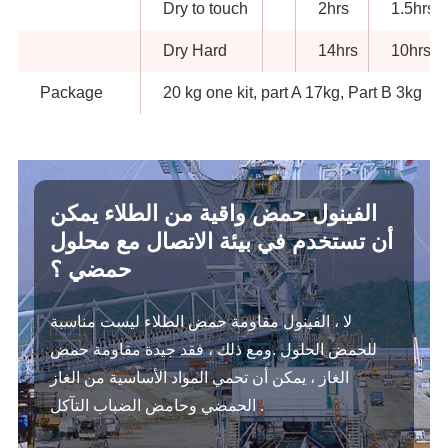
Dry to touch
2hrs
1.5hrs
Dry Hard
14hrs
10hrs
Package
20 kg one kit, part A 17kg, Part B 3kg
الفينول حمض واقية من الطلاء يمكن
أن تستخدم في بيئة الاتصال مع محلول
حمضي ؟
لا ، الفينول مقاومة حمض الطلاء ليست مناسبة
للحمض الحلول .ومع ذلك ، فقد جيدة مقاومة حمض
الغاز ، يمكن أن تحمي المواد الأساسية من الغاز
الحمضي وحامض الضباب التآكل .