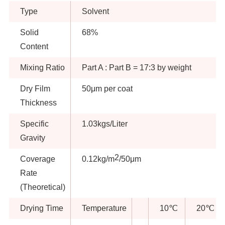
Type
Solvent
Solid
68%
Content
Mixing Ratio
Part A : Part B = 17:3 by weight
Dry Film
50μm per coat
Thickness
Specific
1.03kgs/Liter
Gravity
2
Coverage
0.12kg/m
/50μm
Rate
(Theoretical)
Drying Time
Temperature
10℃
20℃