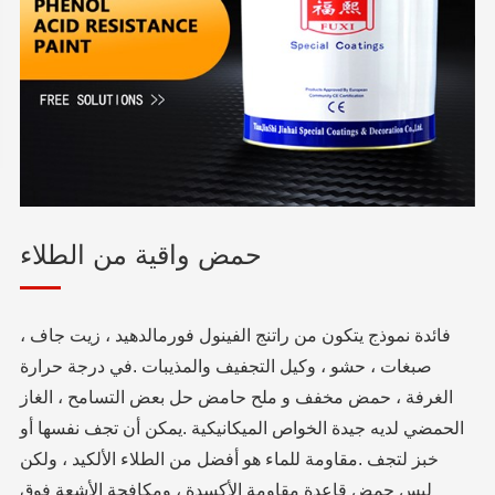
حمض واقية من الطلاء
فائدة نموذج يتكون من راتنج الفينول فورمالدهيد ، زيت جاف ،
صبغات ، حشو ، وكيل التجفيف والمذيبات .في درجة حرارة
الغرفة ، حمض مخفف و ملح حامض حل بعض التسامح ، الغاز
الحمضي لديه جيدة الخواص الميكانيكية .يمكن أن تجف نفسها أو
خبز لتجف .مقاومة للماء هو أفضل من الطلاء الألكيد ، ولكن
ليس حمض قاعدة مقاومة الأكسدة ، ومكافحة الأشعة فوق