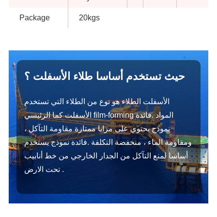
Package
20kgs
حيث تستخدم أساسا طلاء الأسفلت ؟
الأسفلت الطلاء هو نوع من الطلاء التي تستخدم
الأسفلت كما الرئيسي film-forming المواد .فائدة
نموذج يحتوي على مزايا ممتازة مقاومة التآكل ،
ومقاومة الماء ، منخفضة التكلفة .فائدة نموذج يستخدم
أساسا لمنع التآكل من الجدار الخارجي من خط أنابيب
تحت الارض .