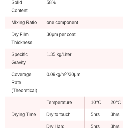
Solid
58%
Content
Mixing Ratio
one component
Dry Film
30μm per coat
Thickness
Specific
1.35 kg/Liter
Gravity
2
Coverage
0.09kg/m
/30μm
Rate
(Theoretical)
Temperature
10℃
20℃
Drying Time
Dry to touch
5hrs
3hrs
Dry Hard
5hrs
3hrs