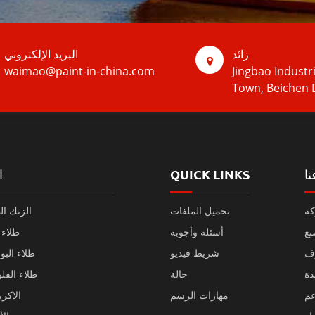
زائد
البريد الإلكتروني
waimao@paint-in-china.com
Jingbao Industr
Town, Beichen D
نا
QUICK LINKS
ا
كة
تحميل الملفات
الزنك الط
ع
أسئلة وأجوبة
طلاء 
ف
شريط فيديو
طلاء البو
دة
حالة
طلاء الفل
عم
مهارات الرسم
الاكري