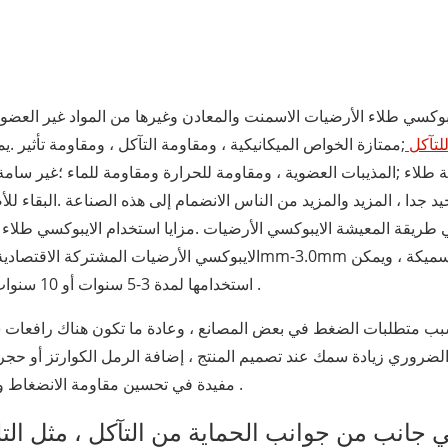
يبوكسي طلاء الأرضيات الاسمنت والمعادن وغيرها من المواد غير العضوية
لتآكل
;ممتازة الخواص الميكانيكية ، ومقاومة التآكل ، ومقاومة تأثير 
ة طلاء ;المذيبات العضوية ، ومقاومة للحرارة ومقاومة للماء ؛غير سام
يد جدا ، المزيد والمزيد من الناس الانضمام إلى هذه الصناعة .البقاء لل
 طريقة المعيشة الايبوكسي الأرضيات .مزايا استخدام الايبوكسي طلاء 
استخدامها لمدة 3-5 سنوات أو 10 سنوات .فوق .مع زيادة سمك ، خدمة الحياة يزيد باستمرار .
لضروري زيادة سمك عند تصميم المنتج ، إضافة الرمل الكوارتز أو حجر ا
مفيدة في تحسين مقاومة الانضغاط ومقاومة الصدمات ، وتلبية متطلبات استخدام المنتج .