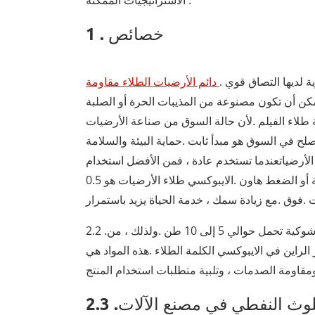
الاستراتيجيات الممكنة .
1 . خصائص
 لديها التصاق قوي .
دائم الأرضيات الطلاء مقاومة
.يمكن أن تكون مصنوعة من المذيبات الحرة أو الصلبة
ة طلاء الفيلم .لأن حالة السوق من صناعة الأرضيات
أصلح في السوق هو مبدأ ثابت .حماية البيئة والسلامة
الأرضياتعندما تستخدم عادة ، فمن الأفضل استخدام
الايبوكسي الأرضيات المشتركة الاقتصادية أو الضغط هاون .الايبوكسي طلاء الأرضيات هو 0.5mm-3.0mm سميكة ، ويمكن
2.2 .بسبب متطلبات الضغط في بعض المصانع ، وعادة ما تكون هناك رافعات شوكية تحمل حوالي 5 إلى 10 طن .ولذلك ، من
لراين في الايبوكسي الكلمة الطلاء .هذه المواد هي
2.3 .في جانب من جوانب الحماية من التآكل ، مثل التلوث النفطي في مصنع الآلات