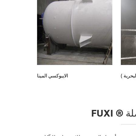
بحرية )
الايبوكسي المينا
صلة