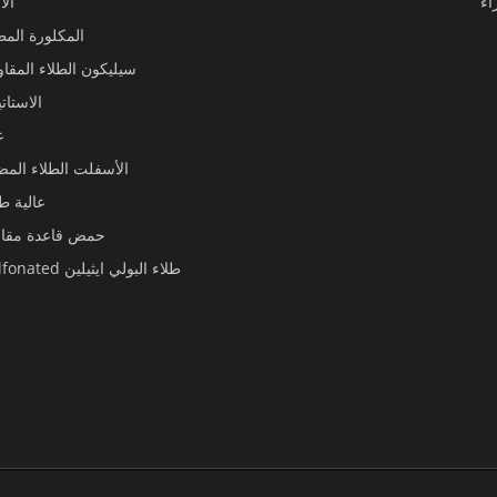
اء
الأ
المكلورة المط
سيليكون الطلاء المقاو
الاستات
ع
الأسفلت الطلاء المضا
عالية طل
حمض قاعدة مقاوم
chlorosulfonated طلاء البولي ايثيلين