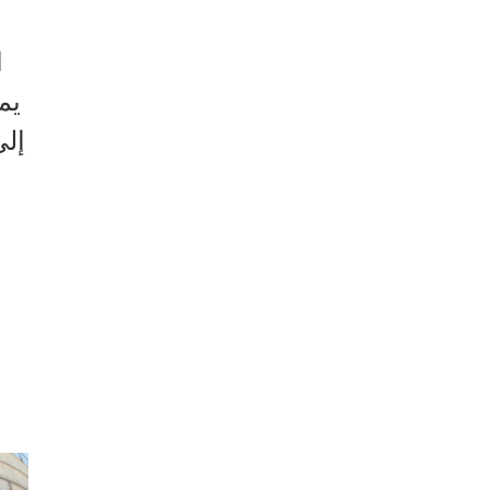
ا
يم
إلى